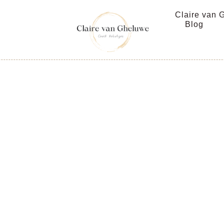
Claire van 
Blog
rfing, l’in
uloir ver