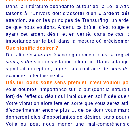
Dans la littérature abondante autour de la Loi d’At
faisons à l’Univers doit s’assortir d’un
« ardent dés
attention, selon les principes de Transurfing, un ar
ce que nous voulons. Ardent, ça brûle, c’est rouge e
ayant cet ardent désir, et en vérité, dans ce cas, 
importance sur le but, dans la mesure où précisément
Que signifie désirer ?
Du latin
desiderare
étymologiquement c’est « regret
sidus
, sideris
«
constellation
,
étoile
» : Dans la lang
signifiait déception, regret, au contraire de
conside
examiner attentivement ».
Désirer, dans sons sens premier, c’est
vouloir
po
vous doublez l’importance sur le but (dont la nature
fort) de l’effet du désir qui implique en soi l’idée qu
Votre vibration alors fera en sorte que vous serez atti
d’expérimenter encore plus…. de ce dont vous manq
donneront plus d’opportunités de désirer, sans pour 
Voilà où peut nous mener une mal-compréhension