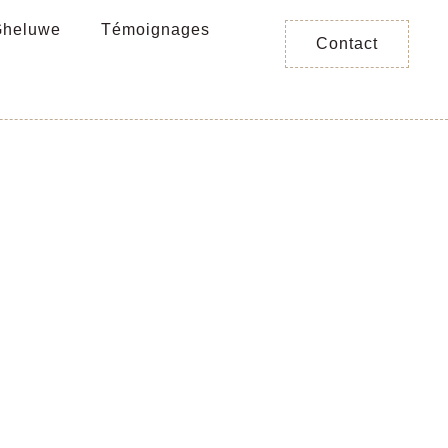
Gheluwe
Témoignages
Contact
tention :
sus