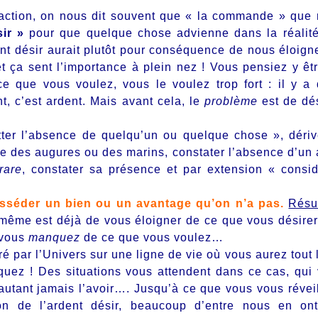
traction, on nous dit souvent que « la commande » que
ir »
pour que quelque chose advienne dans la réalité
dent désir aurait plutôt pour conséquence de nous éloign
t ça sent l’importance à plein nez ! Vous pensiez y êt
ce que vous voulez, vous le voulez trop fort : il y a
, c’est ardent. Mais avant cela, le
problème
est de dés
ter l’absence de quelqu’un ou quelque chose », déri
ue des
augures
ou des marins, constater l’absence d’un 
rare
, constater sa présence et par extension «
consid
sséder
un bien ou un avantage qu’on n’a pas.
Résu
 même est déjà de vous éloigner de ce que vous désirer
e vous
manquez
de ce que vous voulez…
ré par l’Univers sur une ligne de vie où vous aurez tout l
uez ! Des situations vous attendent dans ce cas, qui
autant jamais l’avoir…. Jusqu’à ce que vous vous réveil
 de l’ardent désir, beaucoup d’entre nous en ont 