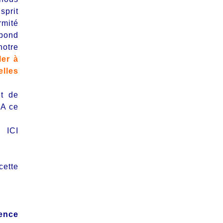
sprit
rmité
spond
notre
ler à
elles
et de
 A ce
> ICI
cette
ence