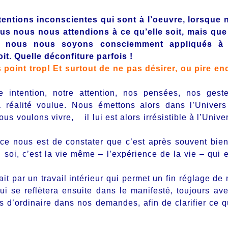
entions inconscientes qui sont à l’oeuvre, lorsque 
us nous nous attendions à ce qu’elle soit, mais que
e nous nous soyons consciemment appliqués à 
it. Quelle déconfiture parfois !
is point trop! Et surtout de ne pas désirer, ou pire en
e intention, notre attention, nos pensées, nos gest
 réalité voulue. Nous émettons alors dans l’Univer
us voulons vivre, il lui est alors irrésistible à l’Unive
orce nous est de constater que c’est après souvent bie
soi, c’est la vie même – l’expérience de la vie – qui e
ait par un travail intérieur qui permet un fin réglage de 
qui se reflètera ensuite dans le manifesté, toujours av
ns d’ordinaire dans nos demandes, afin de clarifier ce q