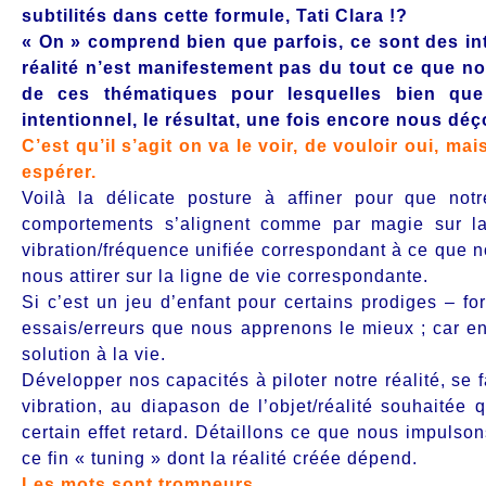
subtilités dans cette formule, Tati Clara !?
« On » comprend bien que parfois, ce sont des int
réalité n’est manifestement pas du tout ce que no
de ces thématiques pour lesquelles bien qu
intentionnel, le résultat, une fois encore nous déço
C’est qu’il s’agit on va le voir, de vouloir oui, ma
espérer.
Voilà la délicate posture à affiner pour que notr
comportements s’alignent comme par magie sur la
vibration/fréquence unifiée correspondant à ce que no
nous attirer sur la ligne de vie correspondante.
Si c’est un jeu d’enfant pour certains prodiges – f
essais/erreurs que nous apprenons le mieux ; car en 
solution à la vie.
Développer nos capacités à piloter notre réalité, se f
vibration, au diapason de l’objet/réalité souhaitée 
certain effet retard. Détaillons ce que nous impulso
ce fin « tuning » dont la réalité créée dépend.
Les mots sont trompeurs