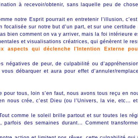
ation à recevoir/obtenir, sans laquelle peu de chos
me notre Esprit pourrait en entretenir l’illusion, c’est
 focalisée sur notre but d’un part, et sur une certitude
as bien comment on va y arriver, mais la foi intérieure es
entales et visualisations créatrices, qui génèrent le res
x aspects qui déclenche l’Intention Externe pou
es négatives de peur, de culpabilité ou d’appréhensio
 vous débarquer et aura pour effet d’annuler/remplac
 pour tous, loin s’en faut, nous avons tous reçu en n
en nous crée, c’est Dieu (ou l’Univers, la vie, etc… e
Tout comme le soleil brille partout et sur toutes les rég
e, parfois des semaines durant… Comment transforme
re action et limitent nos rêves, cette culpabilité qui