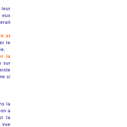
leur
n eux
erait
ir et
er le
ée.
er la
s sur
xiste
e si
ns la
ion a
st la
e vue