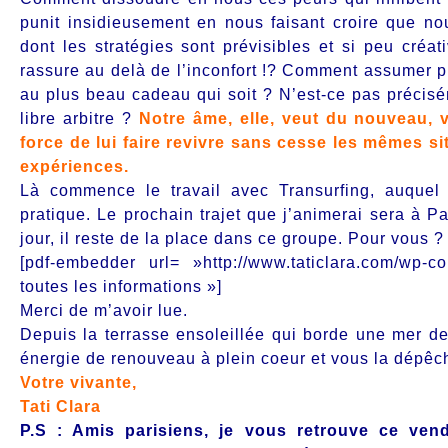
punit insidieusement en nous faisant croire que no
dont les stratégies sont prévisibles et si peu créat
rassure au delà de l’inconfort !? Comment assumer p
au plus beau cadeau qui soit ? N’est-ce pas précis
libre arbitre ?
Notre âme, elle, veut du nouveau, vr
force de lui faire revivre sans cesse les mêmes sit
expériences.
Là commence le travail avec Transurfing, auquel 
pratique. Le prochain trajet que j’animerai sera à P
jour, il reste de la place dans ce groupe. Pour vous ?
[pdf-embedder url= »http://www.taticlara.com/wp-c
toutes les informations »]
Merci de m’avoir lue.
Depuis la terrasse ensoleillée qui borde une mer de 
énergie de renouveau à plein coeur et vous la dépêch
Votre vivante,
Tati Clara
P.S : Amis parisiens, je vous retrouve ce ven