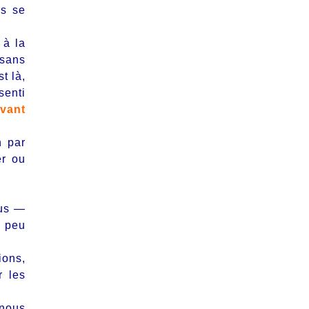
es se
 à la
 sans
t là,
senti
vant
n par
er ou
ous —
t peu
ions,
r les
 nous