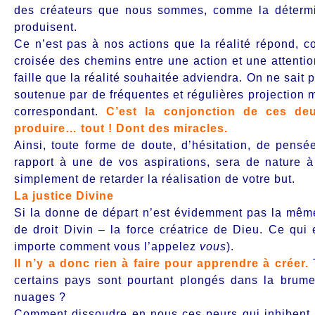
des créateurs que nous sommes, comme la détermin
produisent.
Ce n’est pas à nos actions que la réalité répond, com
croisée des chemins entre une action et une attention
faille que la réalité souhaitée adviendra. On ne sait p
soutenue par de fréquentes et régulières projection m
correspondant.
C’est la conjonction de ces deu
produire… tout ! Dont des miracles.
Ainsi, toute forme de doute, d’hésitation, de pensé
rapport à une de vos aspirations, sera de nature à
simplement de retarder la réalisation de votre but.
La justice Divine
Si la donne de départ n’est évidemment pas la même
de droit Divin – la force créatrice de Dieu. Ce qui 
importe comment vous l’appelez
vous
).
Il n’y a donc rien à faire pour apprendre à créer.
certains pays sont pourtant plongés dans la brum
nuages ?
Comment dissoudre en nous ces peurs qui inhibent not