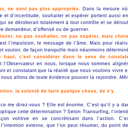
z, ne sont pas plus appropriés.
Dans la mesure où 
et d’incertitude, souhaiter et espérer portent aussi e
ui se déroberait totalement à tout contrôle et se déroul
de demandeur, d’offensé ou de guerrier.
ésirer, ne pas souhaiter, ne pas espérer, mais chois
est l’impulsion, le message de l’âme. Mais pour réalis
ir et vouloir, de façon tranquille mais néanmoins détermin
us haut, c’est considérer dans le sens de constat
it l’Observateur en nous, lorsque nous sommes aligné
nt et constatant que la réalité que nous voulons vivre e
 nous allons de toute évidence pouvoir la rejoindre.
Mêm
ention
, la
volonté
de
faire
quelque chose
, de s’y
nce me direz-vous ? Elle est énorme. C’est qu’il y a da
plique cette détermination ? Selon Transurfing, l’intent
on volitive en se concrétisant dans l’action. C’e
l’intention externe, que l’on peut résumer, du point d