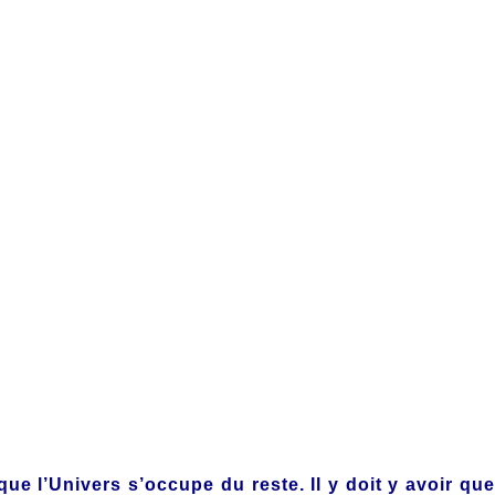
Souhaite
Thérapeute holistique et coach de vie​
 que l’Univers s’occupe du reste. Il y doit y avoir qu