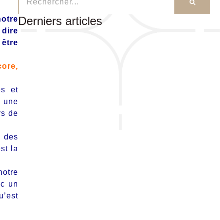
Derniers articles
notre
 dire
être
core,
es et
s une
rs de
n des
st la
notre
ec un
u’est