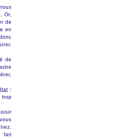
 nous
. Or,
er de
re en
 donc
irer.
vé de
astre
érer
,
ltat
:
 trop
oisir
 vous
liez.
fait