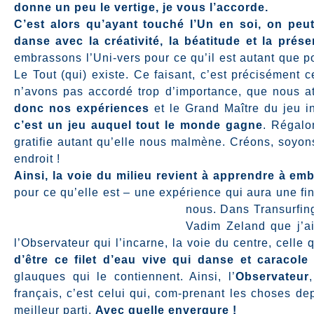
donne un peu le vertige, je vous l’accorde.
C’est alors qu’ayant touché l’Un en soi, on peut
danse avec la créativité, la béatitude et la pré
embrassons l’Uni-vers pour ce qu’il est autant que p
Le Tout (qui) existe.
Ce faisant, c’est précisément 
n’avons pas accordé trop d’importance, que nous at
donc nos expériences
et le Grand Maître du jeu in
c’est un jeu auquel tout le monde gagne
. Régalo
gratifie autant qu’elle nous malmène. Créons, soyon
endroit !
Ainsi, la voie du milieu revient à apprendre à emb
pour ce qu’elle est – une expérience qui aura une fin 
nous.
Dans Transurfing
Vadim Zeland que j’ai
l’Observateur qui l’incarne, la voie du centre, cell
d’être ce filet d’eau vive qui danse et caracole 
glauques qui le contiennent. Ainsi, l’
Observateur
français, c’est celui qui, com-prenant les choses de
meilleur parti.
Avec quelle envergure !