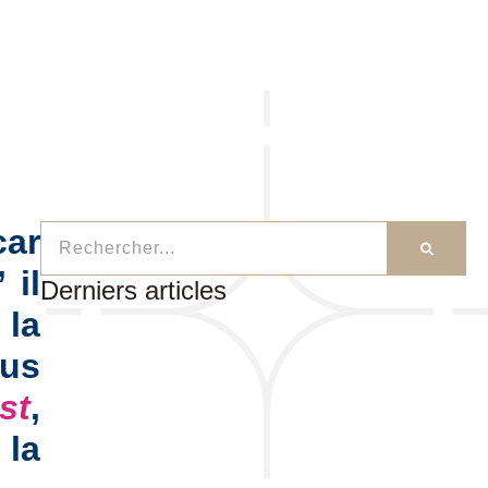
car
 il
Derniers articles
 la
ous
st
,
 la