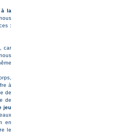
 à la
nous
ces :
, car
 nous
 même
orps,
fre à
le de
re de
e jeu
 eaux
om en
re le