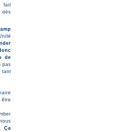
 fait
, dès
hamp
Unité
nder
donc
s de
s pas
 tant
naire
 être
omber
 nous
t.
Ça