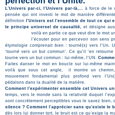
perfection et l’Unité.
L’Univers par-ci, l’Univers par-là,…
à force de le 
pensée qui ont investi le mot de manière différent
définition
l’Univers est l’ensemble de tout ce qui ex
le principe universel de causalité,
et désigne aus
voilà en partie ce que veut dire le mot u
l’écouter pour en percevoir son sens pr
étymologie comprenait bien : tourné(s) vers l’Un. U
‘tourné vers un but commun’. Ce qu’il ‘en retourne 
tourne vers un but commun : lui-même, l’UN.
Comment
Faites danser le mot en boucle sur lui-même mainte
voilà que sous cet angle,
il montre un chemin,
mouvement fondamental plus profond vers l’Un(i
pédalons dans la dualité de la matière.
Comment l’expérimenter ensemble cet Univers uni
temps, vers le monde sans la relativité duquel l’e
sont concrètement perceptibles vous le savez bien, q
silence ? Comment l’apprécier sans qu’existe le b
dès lors lui donner tort, le bruit est ce qu’exige la 