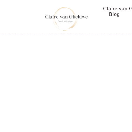
Claire van 
Blog
 L’Univers
Thérapeute holistique et coach de vie​