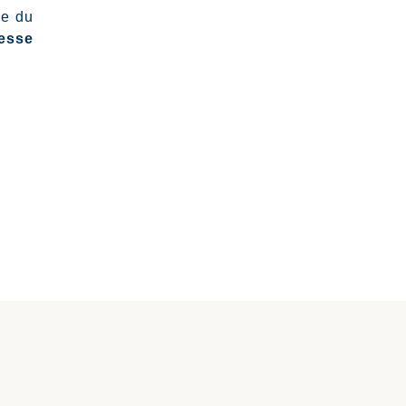
ce du
resse