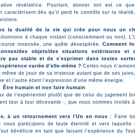
ive révélatrice. Pourtant, donner tort est ce que
on caractérisent dès qu’il perd le contrôle sur la réalité
visions.
s la dualité de la vie qui crée pour nous un c
itionnons à chaque instant (consciemment ou non). L’
 course insensée, une quête désespérée.
Comment fo
onnes/des objets/des situations extérieures et 
tre pas stable et de s’exprimer dans toutes sorte
 expérience variée d’elle-même ?
Certes nous n’aimon
et même de jouir de sa tristesse autant que de ses joies,
ne et l’autre étant l’expression d’une même énergie.
Être humain et non faire humain
x de l’expérientiel plutôt que de celui du jugement bi
ent tour à tour décevante -, que nous sommes invités à
e, à un retournement vers l’Un en nous :
Faire t
le nous participons de toute éternité et vers laquelle
Tout bénéficie en tant que faisant l’expérience du Tou