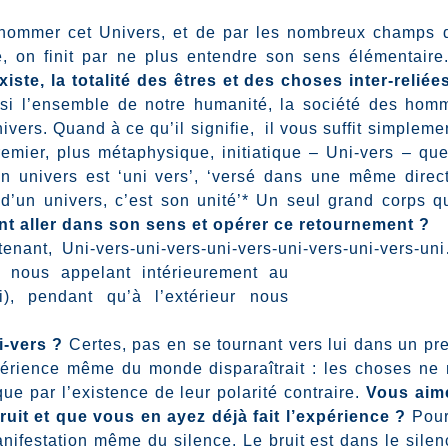
nommer cet Univers, et de par les nombreux champs 
e, on finit par ne plus entendre son sens élémentaire
iste, la totalité des êtres et des choses inter-reliée
si l’ensemble de notre humanité, la société des hom
nivers. Quand à ce qu’il signifie,
il vous suffit simpleme
emier, plus métaphysique, initiatique – Uni-vers – qu
n univers est ‘uni vers’, ‘versé dans une même direct
d’un univers, c’est son unité’* Un seul grand corps q
 aller dans son sens et opérer ce retournement ?
nant, Uni-vers-uni-vers-uni-vers-uni-vers-uni-vers-un
 nous appelant intérieurement au
), pendant qu’à l’extérieur nous
-vers ?
Certes, pas en se tournant vers lui dans un pr
xpérience même du monde disparaîtrait : les choses ne
ue par l’existence de leur polarité contraire.
Vous aim
ruit et que vous en ayez déjà fait l’expérience ?
Pou
manifestation même du silence. Le bruit est dans le silen