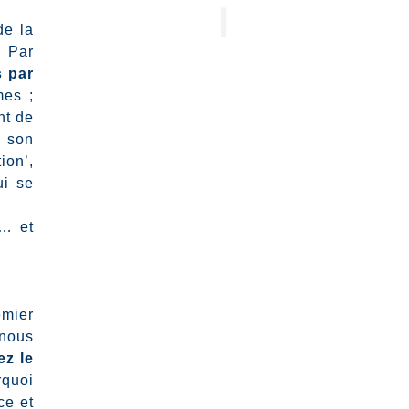
de la
. Par
s par
mes ;
nt de
e son
ion’,
ui se
i… et
emier
 nous
ez le
rquoi
ce et