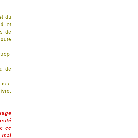
et du
nd et
rs de
joute
 trop
ng de
 pour
ivre.
 sage
rsité
de ce
s mal