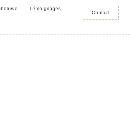
Gheluwe
Témoignages
Contact
é d’été
stage