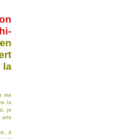
ion
hi-
ien
ert
la
je me
re la
t, je
 arts
ue, à