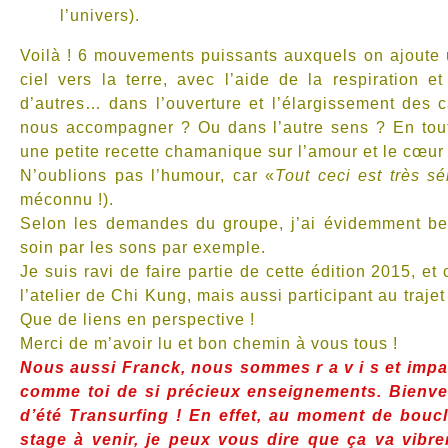
l’univers).
Voilà ! 6 mouvements puissants auxquels on ajoute un
ciel vers la terre, avec l’aide de la respiration e
d’autres… dans l’ouverture et l’élargissement des 
nous accompagner ? Ou dans l’autre sens ? En tout 
une petite recette chamanique sur l’amour et le cœur 
N’oublions pas l’humour, car «
Tout ceci est très s
méconnu !).
Selon les demandes du groupe, j’ai évidemment bea
soin par les sons par exemple.
Je suis ravi de faire partie de cette édition 2015, e
l’atelier de Chi Kung, mais aussi participant au traje
Que de liens en perspective !
Merci de m’avoir lu et bon chemin à vous tous !
Nous aussi Franck, nous sommes r a v i s et impat
comme toi de si précieux enseignements. Bienvenue
d’été Transurfing ! En effet, au moment de boucle
stage à venir, je peux vous dire que ça va vibr