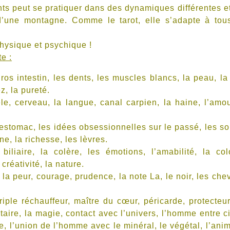
s peut se pratiquer dans des dynamiques différentes e
 d’une montagne. Comme le tarot, elle s’adapte à tou
hysique et psychique !
e :
 intestin, les dents, les muscles blancs, la peau, la
z, la pureté.
, cerveau, la langue, canal carpien, la haine, l’amou
tomac, les idées obsessionnelles sur le passé, les so
ne, la richesse, les lèvres.
iaire, la colère, les émotions, l’amabilité, la co
créativité, la nature.
a peur, courage, prudence, la note La, le noir, les che
le réchauffeur, maître du cœur, péricarde, protecteu
taire, la magie, contact avec l’univers, l’homme entre ci
e, l’union de l’homme avec le minéral, le végétal, l’anim