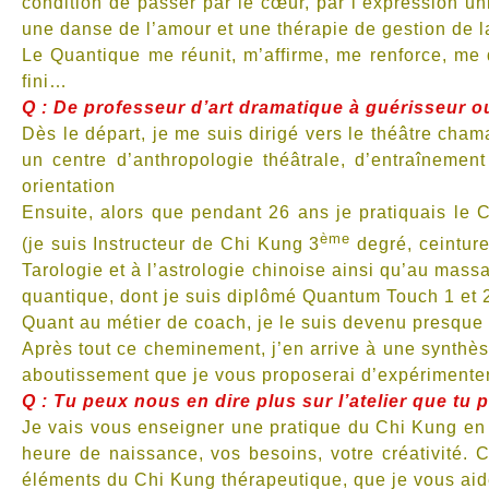
condition de passer par le cœur, par l’expression 
une danse de l’amour et une thérapie de gestion de la
Le Quantique me réunit, m’affirme, me renforce, me 
fini…
Q : De professeur d’art dramatique à guérisseur 
Dès le départ, je me suis dirigé vers le théâtre cha
un centre d’anthropologie théâtrale, d’entraînemen
orientation
Ensuite, alors que pendant 26 ans je pratiquais le 
ème
(je suis Instructeur de Chi Kung 3
degré, ceinture
Tarologie et à l’astrologie chinoise ainsi qu’au mas
quantique, dont je suis diplômé Quantum Touch 1 et 
Quant au métier de coach, je le suis devenu presque 
Après tout ce cheminement, j’en arrive à une synthèse
aboutissement que je vous proposerai d’expérimenter
Q : Tu peux nous en dire plus sur l’atelier que tu 
Je vais vous enseigner une pratique du Chi Kung en 
heure de naissance, vos besoins, votre créativité. 
éléments du Chi Kung thérapeutique, que je vous aid