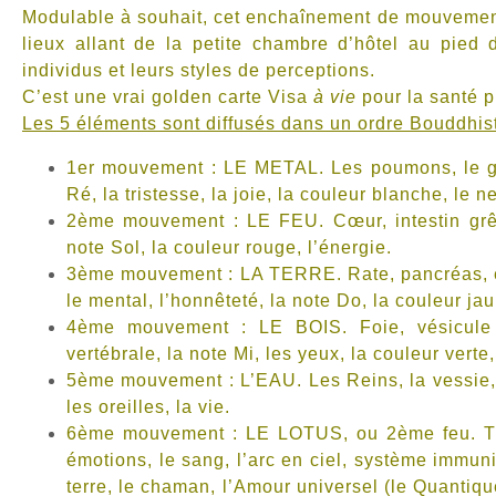
Modulable à souhait, cet enchaînement de mouvement
lieux allant de la petite chambre d’hôtel au pied
individus et leurs styles de perceptions.
C’est une vrai golden carte Visa
à vie
pour la santé p
Les 5 éléments sont diffusés dans un ordre Bouddhist
1er mouvement : LE METAL. Les poumons, le gros
Ré, la tristesse, la joie, la couleur blanche, le ne
2ème mouvement : LE FEU. Cœur, intestin grêle
note Sol, la couleur rouge, l’énergie.
3ème mouvement : LA TERRE. Rate, pancréas, es
le mental, l’honnêteté, la note Do, la couleur jau
4ème mouvement : LE BOIS. Foie, vésicule bil
vertébrale, la note Mi, les yeux, la couleur verte, 
5ème mouvement : L’EAU. Les Reins, la vessie, l
les oreilles, la vie.
6ème mouvement : LE LOTUS, ou 2ème feu. Trip
émotions, le sang, l’arc en ciel, système immuni
terre, le chaman, l’Amour universel (le Quantiqu