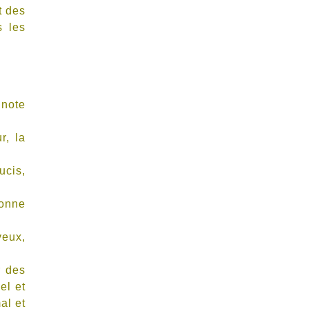
t des
s les
 note
r, la
ucis,
lonne
veux,
r des
el et
al et