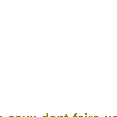
ANCK B
Thérapeute holistique et coach de vie​