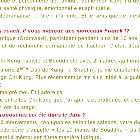
unique et personnelle de l’amour. Même mon Kung Fu de
 santé physique, émotionnelle et spirituelle.
dédramatise, … bref, m’oriente. Et je sens que ce n’es
ou coach, il nous manque des morceaux Franck !?
manique (Grotowski), participant pendant plus de 10 ans
t et de recherche permanente de l’acteur. C’était déj
Chi Kung Taoïste et Bouddhiste avec 2 maîtres authent
ème
 noire 2
Dan de Kung Fu Shaolin), je me suis formé
sage Chi Kung. Plus récemment je me suis initié à la gué
2.
malgré moi. Et j’adore ça !
 entre les Chi Kung que j’ai appris et pratiqués, et c’es
 lors du stage.
proposeras cet été dans le Jura ?
6 mouvements, conjugables selon les saisons, votre da
Cette série s’appelle « les 10 mains de Bouddha » ou 
erai à mémoriser d’une manière ludique.