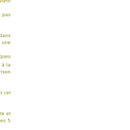
vient
t pas
 dans
à une
iques
 à la
rison
t cet
te et
les 5