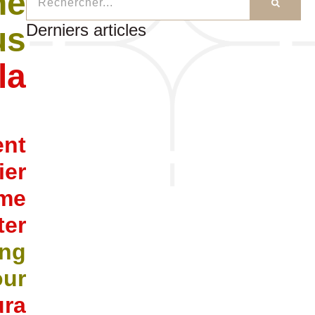
ne
Derniers articles
us
la
ent
ier
mme
ter
ing
ur
ura