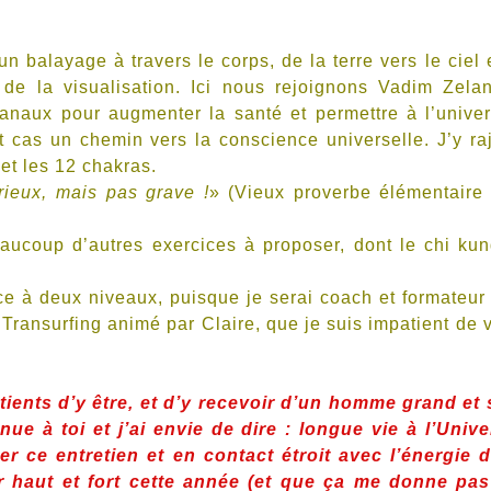
 balayage à travers le corps, de la terre vers le ciel 
t de la visualisation. Ici nous rejoignons Vadim Zela
canaux pour augmenter la santé et permettre à l’unive
cas un chemin vers la conscience universelle. J’y ra
et les 12 chakras.
érieux, mais pas grave !
» (Vieux proverbe élémentaire
ucoup d’autres exercices à proposer, dont le chi ku
t ce à deux niveaux, puisque je serai coach et formateur
t Transurfing animé par Claire, que je suis impatient de v
ients d’y être, et d’y recevoir d’un homme grand et
 à toi et j’ai envie de dire : longue vie à l’Unive
r ce entretien et en contact étroit avec l’énergie 
er haut et fort cette année (et que ça me donne pa