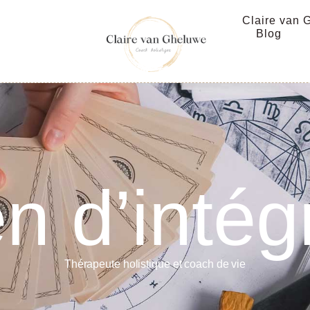
Claire van 
Blog
n d’intég
Thérapeute holistique et coach de vie​